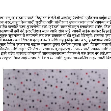
ुभव वाढवण्यासाठी डिझाइन केलेले.ही अष्टपैलू ऍक्सेसरी प्रौढांच्या बाईक आणि 
िक वस्तू वाहून नेण्यासाठी सुरक्षित आणि सोयीस्कर उपाय प्रदान करते.आमच्या बाईक 
च्या बाईक बास्केट उच्च-गुणवत्तेच्या इको-फ्रेंडली सामग्रीपासून बनवलेल्या आहेत
ाऊपणाची हमी देते.इन्स्टॉलेशन जलद आणि सोपे आहे: आमची बाईक बास्केट डिझाईन इ
ूल सूचनांसह ते सहजपणे सेट करू शकतात.वर्धित सुरक्षा वैशिष्ट्ये: आमच्या प्रवाश
ाची भक्कम रचना स्थिरता प्रदान करते आणि वाहतुकीदरम्यान वस्तू हलवण्याचा आ
सार विविध प्रकारच्या बाइक्स बसतात.तुमचा दैनंदिन प्रवास असो, किराणा मालाची 
्या, बॅकपॅक आणि लहान पॅकेजेस सारख्या वस्तू सहजपणे साठवण्यासाठी आकार आणि
 बाईक बास्केट कोणत्याही सायकलस्वाराच्या गियरमध्ये एक उत्तम भर आहे.त्याची
ल एक उत्कृष्ट निवड आहे.आजच ते विकत घ्या आणि तुमच्या सायकलिंग साहसांसाठी विश