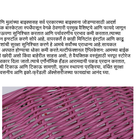
मुलांच्या बाइक्ससह सर्व प्रकारच्या बाइक्सना जोडण्यासाठी आदर्श
बास्केटला स्पर्धेपासून वेगळे ठेवणारी प्रमुख वैशिष्ट्ये आणि फायदे जाणून
, टिकाऊपणा सुनिश्चित करतात आणि पर्यावरणीय प्रभाव कमी करतात.त्याच्या
न्स्टॉल करणे सोपे आहे, वापरकर्ते ते काही मिनिटांत इंस्टॉल आणि काढू
ांची सुरक्षा सुनिश्चित करणे हे आमचे सर्वोच्च प्राधान्य आहे.सायकल
णि अपघात होण्याचा धोका कमी करते.मल्टीफंक्शनल ऍप्लिकेशन: आमच्या बाईक
खरेदी असो किंवा बाहेरील साहस असो, ते वैयक्तिक वस्तूंसाठी भरपूर स्टोरेज
 आकार दिला जातो.त्याचे एर्गोनॉमिक हँडल आरामदायी पकड प्रदान करतात,
 टिकाऊ आणि टिकाऊ सामग्री, सुलभ स्थापना प्रक्रिया, वर्धित सुरक्षा
्वसनीय आणि इको-फ्रेंडली ॲक्सेसरीजच्या फायद्यांचा आनंद घ्या.